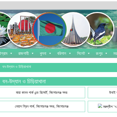
্টগ্রাম
রাজশাহী
খুলনা
বরিশাল
সিলেট
রংপুর
ময
বন-উদ্যান ও চিড়িয়াখানা
বন-উদ্যান ও চিড়িয়াখানা
মায়া কানন পার্ক এন্ড রিসোর্ট, কিশোরগঞ্জ সদর
উবাই প
নেহাল গ্রিন পার্ক, কিশোরগঞ্জ সদর, কিশোরগঞ্জ
মরুদ্বীপ ‘৭