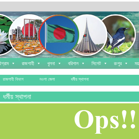
্টগ্রাম
রাজশাহী
খুলনা
বরিশাল
সিলেট
রংপুর
ময
রাজশাহী বিভাগ
নওগা জেলা
ধর্মীয় স্থাপনা
ধর্মীয় স্থাপনা