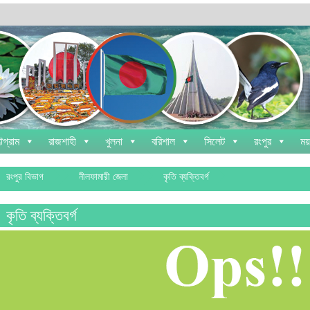
্টগ্রাম
রাজশাহী
খুলনা
বরিশাল
সিলেট
রংপুর
ময
রংপুর বিভাগ
নীলফামারী জেলা
কৃতি ব্যক্তিবর্গ
কৃতি ব্যক্তিবর্গ