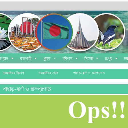
্টগ্রাম
রাজশাহী
খুলনা
বরিশাল
সিলেট
রংপুর
ময
ময়মনসিংহ বিভাগ
ময়মনসিংহ জেলা
পাহাড়-ঝর্ণা ও জলপ্রপাত
পাহাড়-ঝর্ণা ও জলপ্রপাত