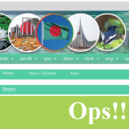
্টগ্রাম
রাজশাহী
খুলনা
বরিশাল
সিলেট
রংপুর
ময
বিউটিফুল
উদ্যান ও চিড়িয়াখানা
উদ্যান
উদ্যান