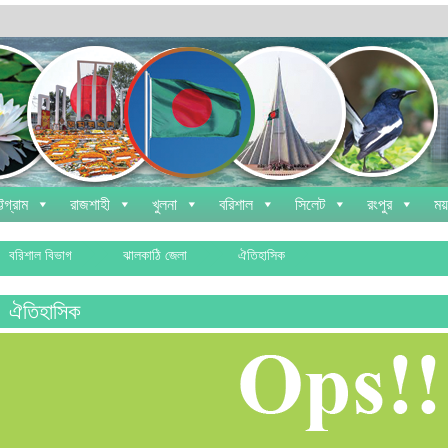
্টগ্রাম
রাজশাহী
খুলনা
বরিশাল
সিলেট
রংপুর
ময
বরিশাল বিভাগ
ঝালকাঠি জেলা
ঐতিহাসিক
ঐতিহাসিক