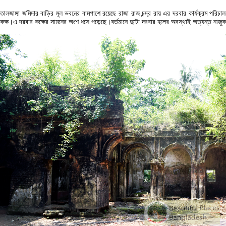
তালজাঙ্গা জমিদার বাড়ির মূল ভবনের বামপাশে রয়েছে রাজা রাজ চন্দ্র রায় এর দরবার কার্যক্রম পর
কক্ষ।এ দরবার কক্ষের সামনের অংশ ধসে পড়েছে।বর্তমানে দুটো দরবার হলের অবস্থাই অত্যন্ত নাজু