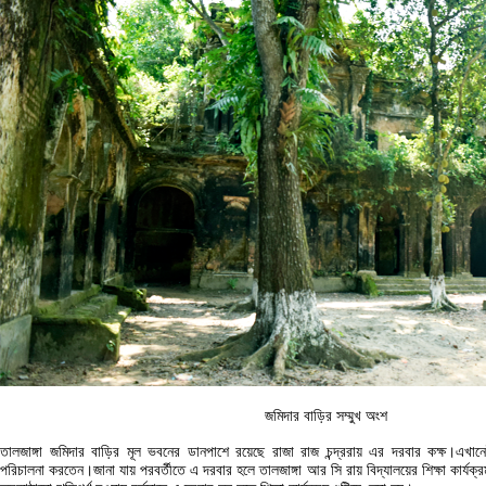
জমিদার বাড়ির সম্মুখ অংশ
তালজাঙ্গা জমিদার বাড়ির মূল ভবনের ডানপাশে রয়েছে রাজা রাজ চন্দ্ররায় এর দরবার কক্ষ।এখানে
পরিচালনা করতেন।জানা যায় পরবর্তীতে এ দরবার হলে তালজাঙ্গা আর সি রায় বিদ্যালয়ের শিক্ষা কার্