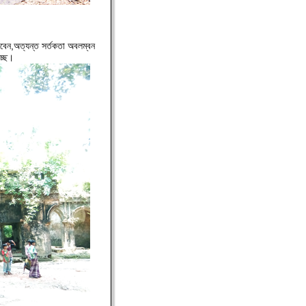
াবেন,অত্যন্ত সর্তকতা অবলম্বন
্ছে।