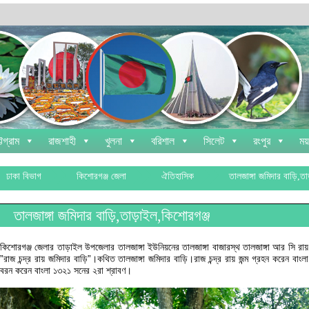
্টগ্রাম
রাজশাহী
খুলনা
বরিশাল
সিলেট
রংপুর
ময
ঢাকা বিভাগ
কিশোরগঞ্জ জেলা
ঐতিহাসিক
তালজাঙ্গা জমিদার বাড়ি,ত
তালজাঙ্গা জমিদার বাড়ি,তাড়াইল,কিশোরগঞ্জ
কিশোরগঞ্জ জেলার তাড়াইল উপজেলার তালজাঙ্গা ইউনিয়নের তালজাঙ্গা বাজারস্থ তালজাঙ্গা আর সি রায় উ
”রাজ চন্দ্র রায় জমিদার বাড়ি”।কথিত তালজাঙ্গা জমিদার বাড়ি।রাজ চন্দ্র রায় জন্ম গ্রহন করেন বাংল
বরন করেন বাংলা ১৩২১ সনের ২রা শ্রাবণ।