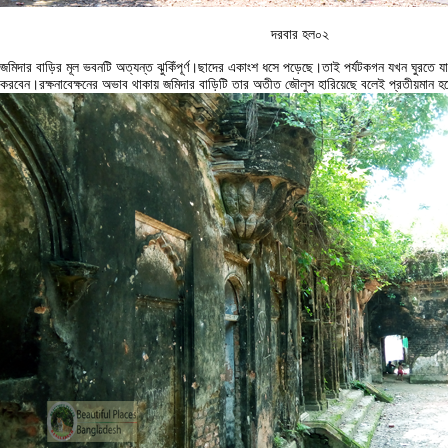
দরবার হল০২
জমিদার বাড়ির মূল ভবনটি অত্যন্ত ঝুকিঁপূর্ণ।ছাদের একাংশ ধসে পড়েছে।তাই পর্যটকগন যখন ঘুরতে য
করবেন।রক্ষনাবেক্ষনের অভাব থাকায় জমিদার বাড়িটি তার অতীত জৌলুস হারিয়েছে বলেই প্রতীয়মান হচ