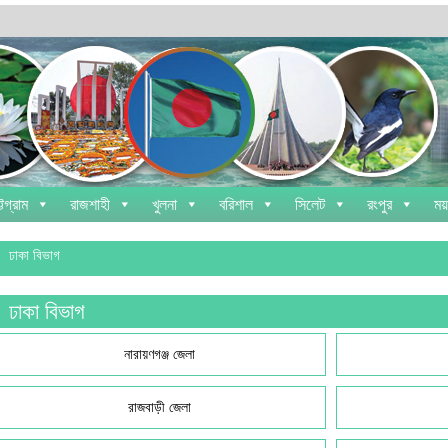
্টগ্রাম
রাজশাহী
খুলনা
বরিশাল
সিলেট
রংপুর
ময
ঢাকা বিভাগ
ঢাকা বিভাগ
নারায়ণগঞ্জ জেলা
রাজবাড়ী জেলা